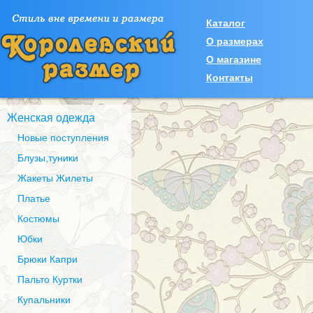
Каталог
О размерах
О магазине
Контакты
Женская одежда
Новые поступления
Блузы,туники
Жакеты Жилеты
Платье
Костюмы
Юбки
Брюки Капри
Пальто Куртки
Купальники