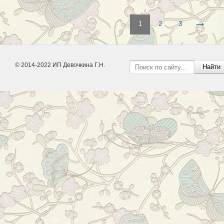
→
1
2
3
© 2014-2022 ИП Девочкина Г.Н.