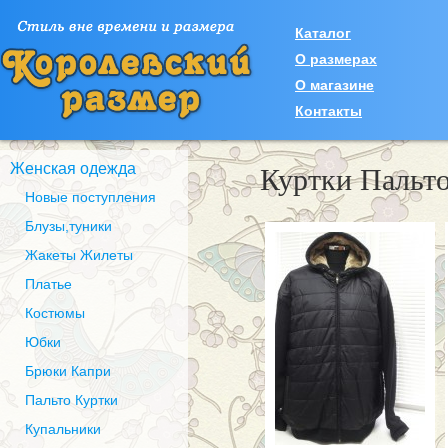
Каталог
О размерах
О магазине
Контакты
Куртки Пальт
Женская одежда
Новые поступления
Блузы,туники
Жакеты Жилеты
Платье
Костюмы
Юбки
Брюки Капри
Пальто Куртки
Купальники