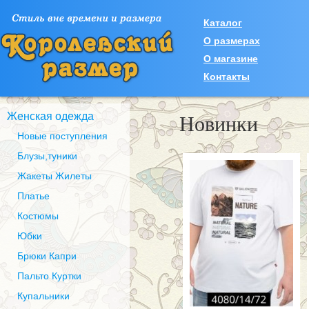
Каталог
О размерах
О магазине
Контакты
Новинки
Женская одежда
Новые поступления
Блузы,туники
Жакеты Жилеты
Платье
Костюмы
Юбки
Брюки Капри
Пальто Куртки
Купальники