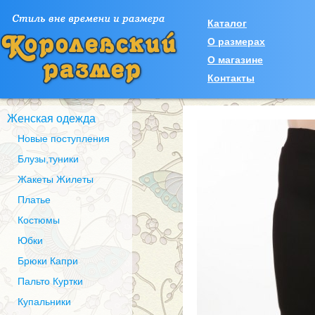
Каталог
О размерах
О магазине
Контакты
Женская одежда
Новые поступления
Блузы,туники
Жакеты Жилеты
Платье
Костюмы
Юбки
Брюки Капри
Пальто Куртки
Купальники