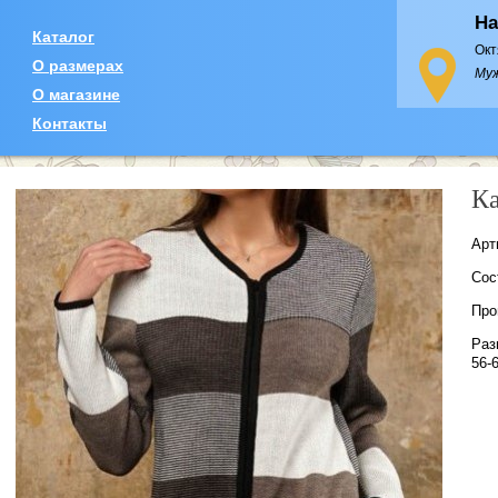
На
Каталог
Окт
О размерах
Муж
О магазине
Контакты
К
Арт
Сос
Про
Раз
56-