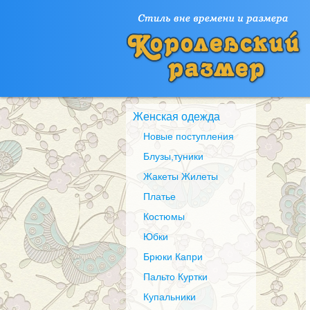
Женская одежда
Новые поступления
Блузы,туники
Жакеты Жилеты
Платье
Костюмы
Юбки
Брюки Капри
Пальто Куртки
Купальники