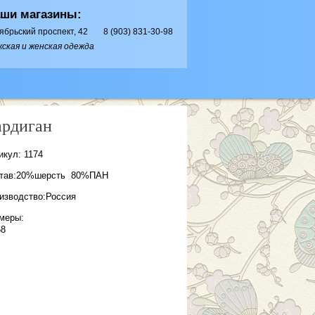
ши магазины:
ябрьский проспект, 42
8 (903) 831-30-98
ская и женская одежда
ардиган
икул: 1174
тав:20%шерсть 80%ПАН
изводство:Россия
меры:
68